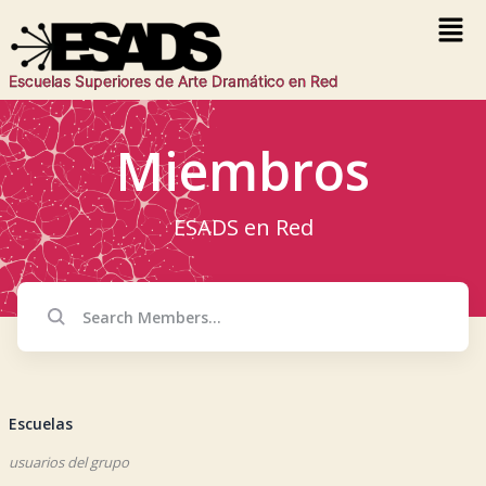
Escuelas Superiores de Arte Dramático en Red
Miembros
ESADS en Red
Escuelas
usuarios del grupo