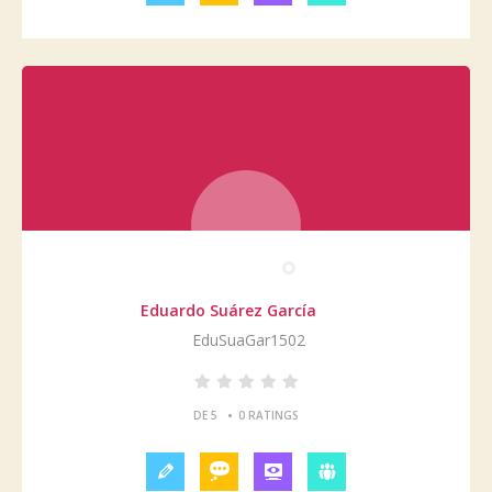
Eduardo Suárez García
EduSuaGar1502
•
DE 5
0 RATINGS