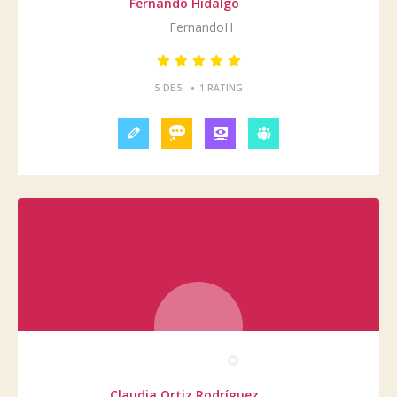
Fernando Hidalgo
FernandoH
•
5 DE 5
1 RATING
Claudia Ortiz Rodríguez