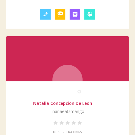
Natalia Concepcion De Leon
nanaeatsmango
•
DE 5
0 RATINGS