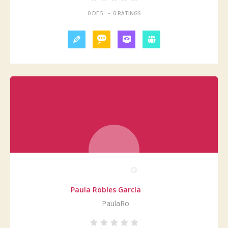
•
0 DE 5
0 RATINGS
Paula Robles García
PaulaRo