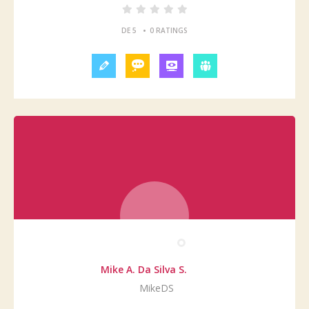
•
DE 5
0 RATINGS
Mike A. Da Silva S.
MikeDS