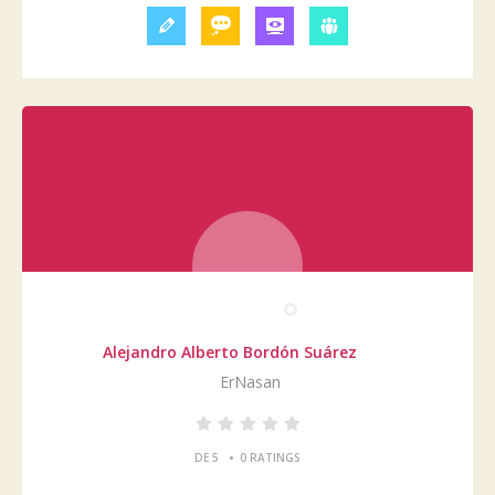
Alejandro Alberto Bordón Suárez
ErNasan
•
DE 5
0 RATINGS