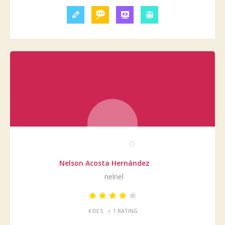
Nelson Acosta Hernández
nelnel
•
4 DE 5
1 RATING