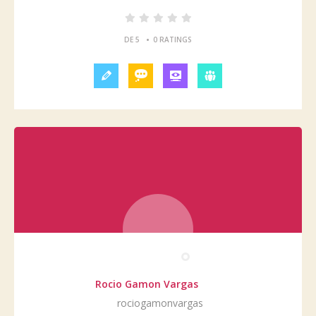
•
DE 5
0 RATINGS
Rocio Gamon Vargas
rociogamonvargas