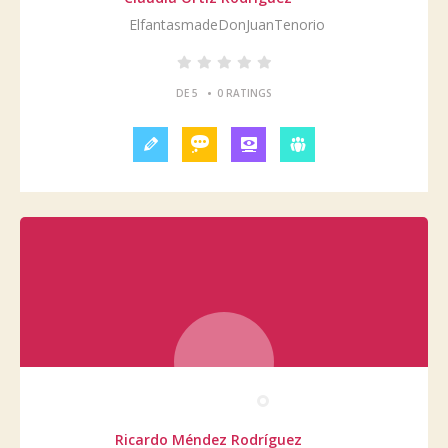
ElfantasmadeDonJuanTenorio
•
DE 5
0 RATINGS
Ricardo Méndez Rodríguez