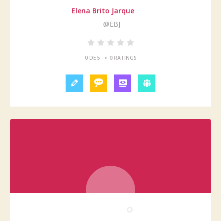
Elena Brito Jarque
@EBJ
•
0 DE 5
0 RATINGS