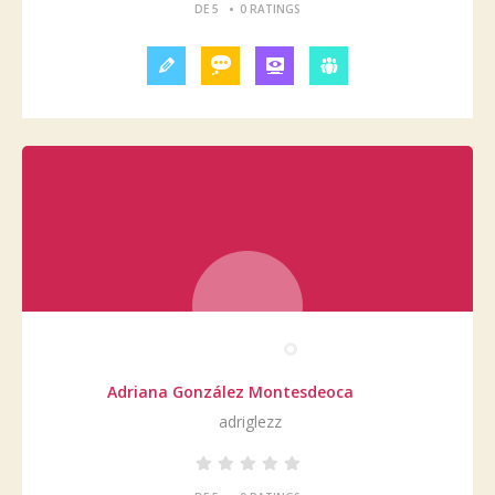
•
DE 5
0 RATINGS
Adriana González Montesdeoca
adriglezz