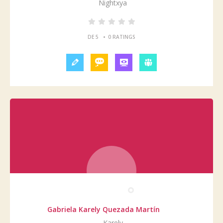
Nightxya
•
DE 5
0 RATINGS
Gabriela Karely Quezada Martín
Karely