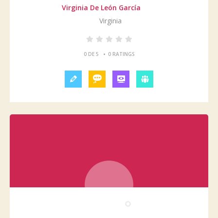
Virginia De León García
Virginia
•
0 DE 5
0 RATINGS