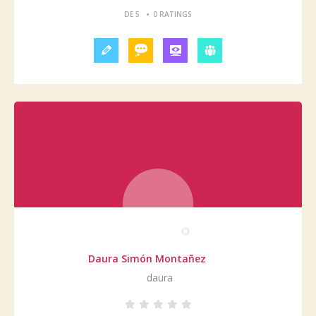
•
DE 5
0 RATINGS
Daura Simón Montañez
daura