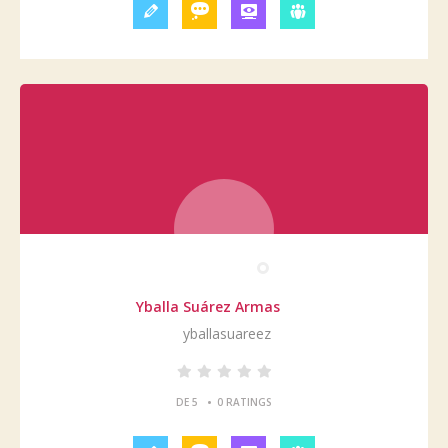
Yballa Suárez Armas
yballasuareez
•
DE 5
0 RATINGS