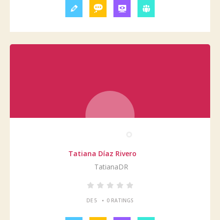
Tatiana Díaz Rivero
TatianaDR
•
DE 5
0 RATINGS