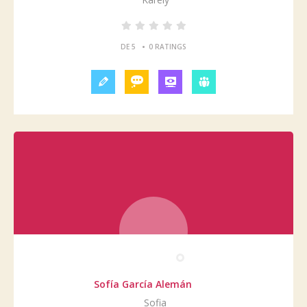
•
DE 5
0 RATINGS
Sofía García Alemán
Sofia